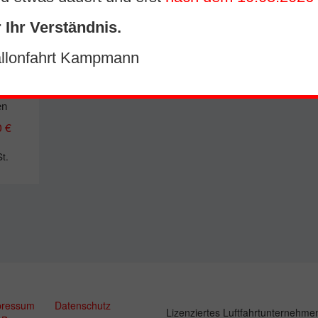
 Ihr Verständnis.
allonfahrt Kampmann
für 8
en
0
€
St.
pressum
Datenschutz
Lizenziertes Luftfahrtunternehme