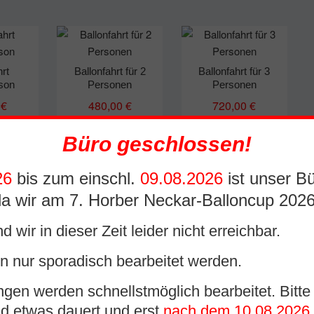
rt:
eigend
hrt
Ballonfahrt für 2
Ballonfahrt für 3
rson
Personen
Personen
0
€
480,00
€
720,00
€
St.
inkl. MwSt.
inkl. MwSt.
Büro geschlossen!
26
bis zum einschl.
09.08.2026
ist unser B
a wir am 7. Horber Neckar-Balloncup 2026
d wir in dieser Zeit leider nicht erreichbar.
für 5
Exklusive
Ballonfahrt für 6
en
Romantikballonfahrt
Personen
n nur sporadisch bearbeitet werden.
0
€
1.300,00
€
1.380,00
€
ngen werden schnellstmöglich bearbeitet. Bitte
St.
inkl. MwSt.
inkl. MwSt.
d etwas dauert und erst
nach dem 10.08.2026