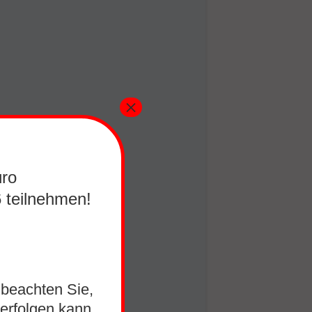
×
üro
 teilnehmen!
 beachten Sie,
erfolgen kann.