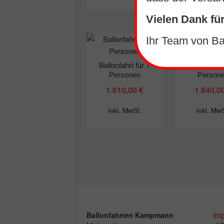
Vielen Dank für
Ihr Team von B
Ballonfahrt für 7
Ballonfahrt 
Personen
Person
1.610,00
€
1.840,0
inkl. MwSt.
inkl. Mw
Ballonfahrten Kampmann
Im