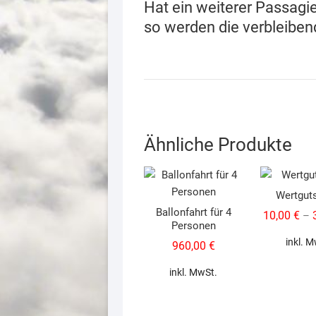
Hat ein weiterer Passag
so werden die verbleibend
Ähnliche Produkte
Wertgut
Ballonfahrt für 4
10,00
€
–
Personen
inkl. 
960,00
€
inkl. MwSt.