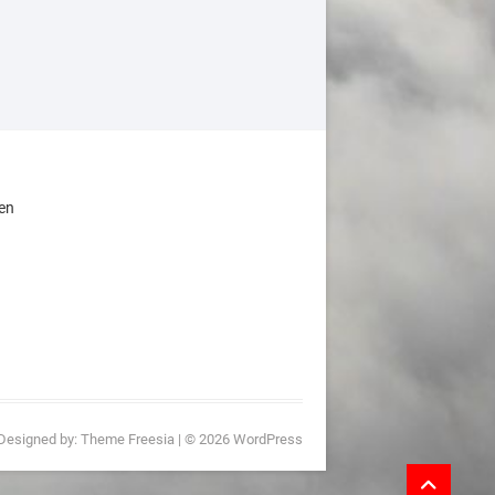
en
1
 Designed by:
Theme Freesia
| © 2026
WordPress
Go