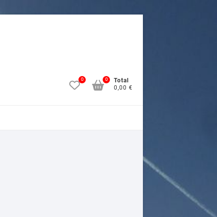
0
0
Total
0,00 €