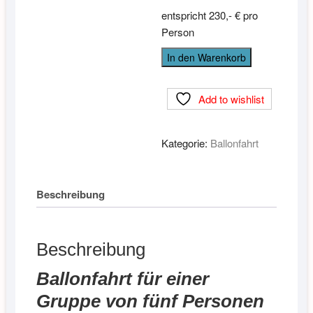
entspricht 230,- € pro
Person
Ballonfahrt
In den Warenkorb
für
5
Add to wishlist
Personen
Menge
Kategorie:
Ballonfahrt
Beschreibung
Beschreibung
Ballonfahrt für einer
Gruppe von fünf Personen