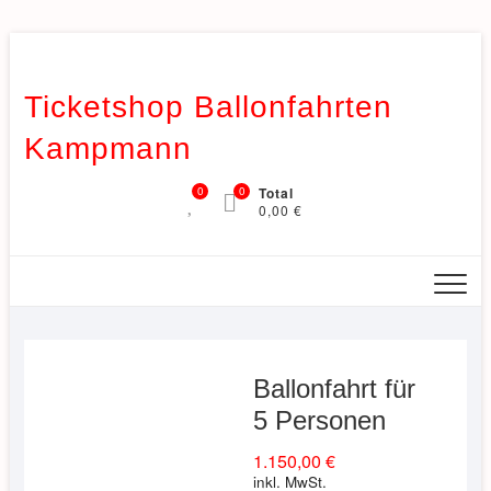
Skip
to
content
Ticketshop Ballonfahrten
Kampmann
0
0
Total
0,00 €
Ballonfahrt für
5 Personen
1.150,00
€
inkl. MwSt.